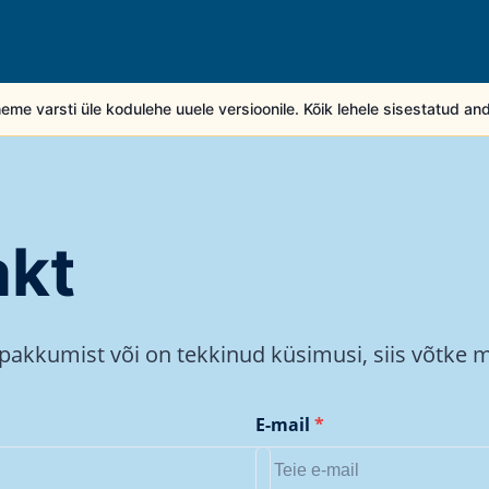
eme varsti üle kodulehe uuele versioonile. Kõik lehele sisestatud a
akt
apakkumist või on tekkinud küsimusi, siis võtke 
E-mail
*