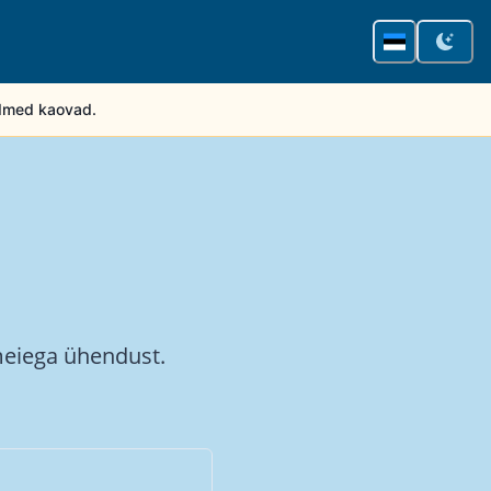
ndmed kaovad.
meiega ühendust.