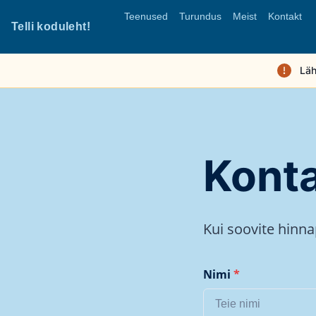
Teenused
Turundus
Meist
Kontakt
Telli koduleht!
Läh
Kont
Kui soovite hinn
Nimi
*