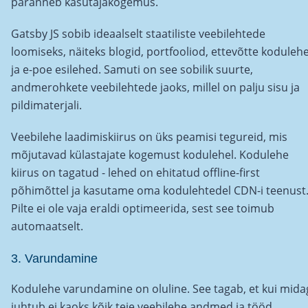
paranneb kasutajakogemus.
Gatsby JS sobib ideaalselt staatiliste veebilehtede
loomiseks, näiteks blogid, portfooliod, ettevõtte koduleh
ja e-poe esilehed. Samuti on see sobilik suurte,
andmerohkete veebilehtede jaoks, millel on palju sisu ja
pildimaterjali.
Veebilehe laadimiskiirus on üks peamisi tegureid, mis
mõjutavad külastajate kogemust kodulehel. Kodulehe
kiirus on tagatud - lehed on ehitatud offline-first
põhimõttel ja kasutame oma kodulehtedel CDN-i teenust
Pilte ei ole vaja eraldi optimeerida, sest see toimub
automaatselt.
3. Varundamine
Kodulehe varundamine on oluline. See tagab, et kui mida
juhtub ei kaoks kõik teie veebilehe andmed ja tööd.