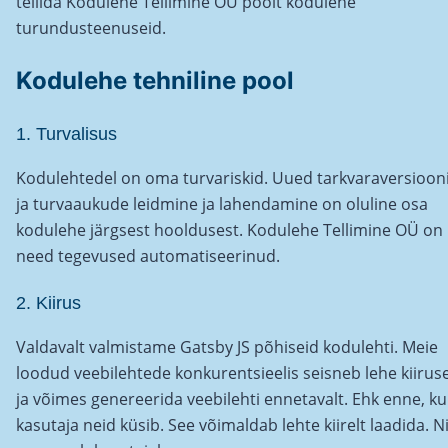
tellida Kodulehe Tellimine OÜ poolt kodulehe
turundusteenuseid.
Kodulehe tehniline pool
1. Turvalisus
Kodulehtedel on oma turvariskid. Uued tarkvaraversioon
ja turvaaukude leidmine ja lahendamine on oluline osa
kodulehe järgsest hooldusest. Kodulehe Tellimine OÜ on
need tegevused automatiseerinud.
2. Kiirus
Valdavalt valmistame Gatsby JS põhiseid kodulehti. Meie
loodud veebilehtede konkurentsieelis seisneb lehe kiirus
ja võimes genereerida veebilehti ennetavalt. Ehk enne, ku
kasutaja neid küsib. See võimaldab lehte kiirelt laadida. Ni