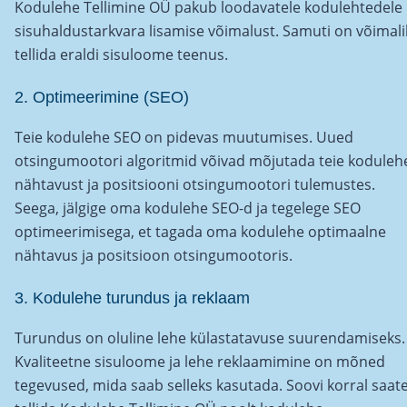
Kodulehe Tellimine OÜ pakub loodavatele kodulehtedele
sisuhaldustarkvara lisamise võimalust. Samuti on võimali
tellida eraldi sisuloome teenus.
2. Optimeerimine (SEO)
Teie kodulehe SEO on pidevas muutumises. Uued
otsingumootori algoritmid võivad mõjutada teie koduleh
nähtavust ja positsiooni otsingumootori tulemustes.
Seega, jälgige oma kodulehe SEO-d ja tegelege SEO
optimeerimisega, et tagada oma kodulehe optimaalne
nähtavus ja positsioon otsingumootoris.
3. Kodulehe turundus ja reklaam
Turundus on oluline lehe külastatavuse suurendamiseks.
Kvaliteetne sisuloome ja lehe reklaamimine on mõned
tegevused, mida saab selleks kasutada. Soovi korral saat