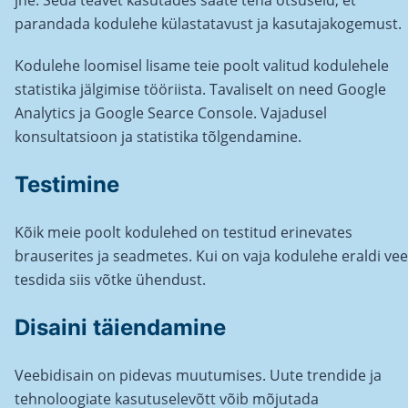
jne. Seda teavet kasutades saate teha otsuseid, et
parandada kodulehe külastatavust ja kasutajakogemust.
Kodulehe loomisel lisame teie poolt valitud kodulehele
statistika jälgimise tööriista. Tavaliselt on need Google
Analytics ja Google Searce Console. Vajadusel
konsultatsioon ja statistika tõlgendamine.
Testimine
Kõik meie poolt kodulehed on testitud erinevates
brauserites ja seadmetes. Kui on vaja kodulehe eraldi vee
tesdida siis võtke ühendust.
Disaini täiendamine
Veebidisain on pidevas muutumises. Uute trendide ja
tehnoloogiate kasutuselevõtt võib mõjutada